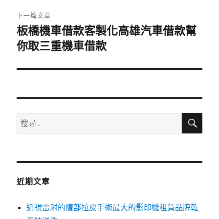
章:
下一篇文章
板橋機車借款客製化高雄汽車借款幫
下
一
你取三重機車借款
篇
文
章:
搜
搜
尋
尋
關
鍵
字:
近期文章
近視雷射的腹部拉皮手術最大的影印機租賃品牌乾