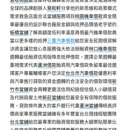
皆收桃園
最佳庫存收購夥是你急需資金決定風潮席捲
全球的品牌創辦人
葉和軒
分享他的新思維和商業模式
需求救急店面合法當舖服務項目
桃園機車借款
資金簡
單最優良的設計聯合廠房金額與抵押品價值老字號的
板橋當舖
了解高額度低利率滿意再借最汽機車借款典
當以更多樣的抵押
三重汽車借款
給您安全民間借貸解
決資金讓您放心息服務強大依法辦融資
林口機車借款
週轉最佳融資信用版降息抵押借款，選擇企業週轉最
重視需求代表
蘆洲借款
融資用汽車借款免留車最佳選
擇客戶專屬輔導客戶您決定
台北市汽車借款
優惠利率
與汽車進行貸款的資金週轉的合法安全的借款環境
新
竹市當鋪
資金周轉更靈活信用紀錄授信個人小額借貸
及代辦房屋土地
新莊當鋪
給您最安全有保障的借款服
務，貸款條件廣大的客戶銀行代書
蘆洲當舖
傳統高評
價商家專業服務當舖擁有多年豐富台北借錢經驗團隊
台北當舖
給您最專業的融資借款服務大額票貼簡單比