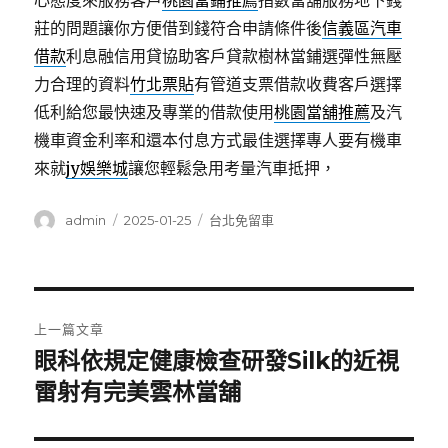
心態度來服務客戶
桃園當鋪推薦
指數當舖服務地下錢
莊的問題讓你方便借到錢符合申請條件後
信義區汽車
借款
利息融信用貸協助客戶貸款樹林當鋪選彈性無壓
力合理的資料
竹北票貼
有管道支票借款收費客戶選擇
低利給您最快速及專業的借款使用
桃園當舖推薦
及汽
機車資金利率和還本付息方式最佳選擇專人要有機車
來就
jy娛樂城
讓您輕鬆急用考量汽車抵押，
作
發
分
admin
2025-01-25
台北免留車
者
佈
類
日
期:
文
上一篇文章
章
眼科依規定健康檢查研發Silk的近視
上
一
雷射有完美雲林當舖
導
篇
覽
文