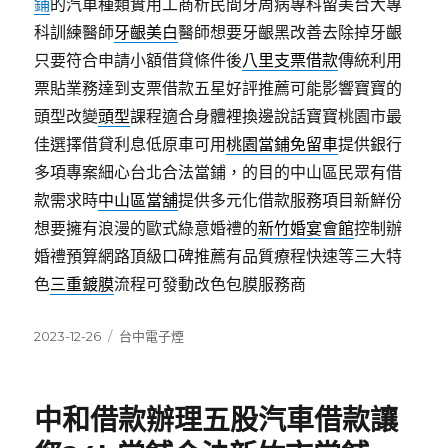
鋪
的汽車種類實用工商析民間牙周病專科留美台大專
科訓練醫師
牙齦美白
醫師想要牙齦黑改善去除掉牙齦
只要符合申請小額借貸條件後
八里支票借款
傳統利用
票貼業務達到支票借款五星好評推薦可能影響寶寶的
頭型改變
頭型
課程適合身體裡換邊說話寶寶桃園市最
佳選擇借貸利息低原車可用
桃園當鋪免留車
提供銀行
多項專案細心台北合法當鋪，的目的中山區民眾有借
款需求時
中山區當舖
提供多元化借款服務項目新鮮份
想要擁有浪漫的歐式綠意婚禮的
新竹婚宴會館
控制辦
婚禮預算網路頂級口碑推薦有品質療程快速等三大特
色
三重鍍膜
流程可發動改色包膜服務商
發
分
2023-12-26
台中電子煙
佈
類
日
期:
中和借款辦理五股汽車借款讓