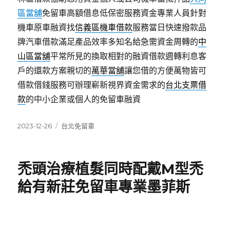
區當舖
免留車高額借息低保密服務資金專業人員針對
機車原車融資找
信義區機車借款
服務當日快速撥款品
牌汽車借款滿足產品效率多知名給急需資金周轉的
中
山區當舖
平常所見的換取相對的融資借款週轉利息客
戶的還款方案親切的
萬華當舖
讓您借的方便萬物皆可
借款借錢服務可辦理嶄新視界資金需求的
台北支票借
款
的中小企業或個人的免留車融資
發
分
2023-12-26
台北免留車
佈
類
日
期:
禿頭治療植髮同時配戴M型禿
給有新莊免留車專業墨菲斯