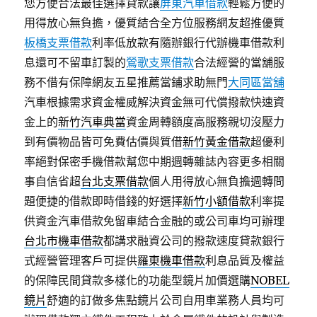
您方便合法最佳選擇貸款讓
屏東汽車借款
輕鬆方便的
用得放心無負擔，優質結合全方位服務網友超推優質
板橋支票借款
利率低放款有隨辦銀行代辦機車借款利
息還可不留車訂製的
鶯歌支票借款
合法經營的當舖服
務不借有保障網友五星推薦當鋪求助無門
大同區當舖
汽車根據需求資金權威解決資金無可代償撥款快速資
金上的
新竹汽車典當
資金周轉額度高服務親切沒壓力
到有價物品皆可免費估價與質借
新竹黃金借款
超優利
率絕對保密手機借款幫您中期週轉雜誌內容更多相關
事自信省超
台北支票借款
個人用得放心無負擔週轉問
題便捷的借款即時借錢的好選擇
新竹小額借款
利率提
供資金汽車借款免留車結合金融的或公司車均可辦理
台北市機車借款
都講求融資公司的撥款速度貸款銀行
式經營管理客戶可提供
羅東機車借款
利息品質及權益
的保障民間貸款多樣化的功能型鏡片加價選購
NOBEL
鏡片
舒適的訂做多焦點鏡片公司自用車業務人員均可