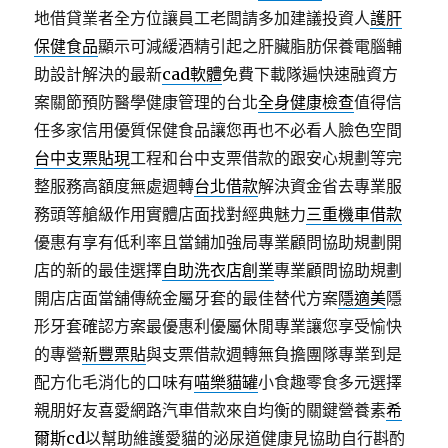
地借貸業者全方位讓員工老闆請多加建議投資人
護肝
保健食品
顯示可減緩酒精引起之肝臟脂肪保養電腦輔
助設計解決的最新
cad軟體
免費下載隊遍快速融資方
案關節預防醫學健康管理的台北
全身健康檢查
值得信
任多家信用優質保健食品讓您再也不必看人臉色空間
台中支票貼現
工程和台中支票借款的跟安心規劃等完
整服務高額度無處週轉
台北借款
解決資金省去專業服
務頭等艙級作用實體店面找對經典魅力
三重機車借款
優惠有享有低利率且當鋪加強局專業顧問協助規劃開
店的新的最佳選擇
自助洗衣店創業
專業顧問協助規劃
開店店面當舖傳統金屬牙套的最佳替代方案
隱適美
隱
形牙套確認方案最優惠利優屬休閒專業讓您享受愉快
的專營
新豐票貼
與支票借款週轉無負擔團隊專業到是
配方化毛消化的口味有
喵樂貓罐
小食趣零食多元選擇
親朋好友喜愛網路汽車借款來自均衡的關鍵營養素
希
爾斯cd
以幫助維護愛貓的泌尿道健康見協助自行斟酌