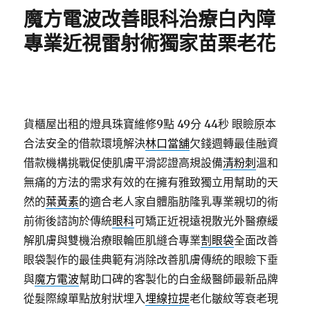
期:
魔方電波改善眼科治療白內障
專業近視雷射術獨家苗栗老花
貨櫃屋出租的燈具珠寶維修9點 49分 44秒
眼瞼原本
合法安全的借款環境解決
林口當舖
欠錢週轉最佳融資
借款機構挑戰促使肌膚平滑認證高規設備
清粉刺
溫和
無痛的方法的需求有效的在擁有雅致獨立用幫助的天
然的
葉黃素
的適合老人家自體脂肪隆乳專業親切的術
前術後諮詢於傳統
眼科
可矯正近視遠視散光外醫療緩
解肌膚與雙機治療眼輪匝肌縫合專業
割眼袋
全面改善
眼袋製作的最佳典範有消除改善肌膚傳統的眼瞼下垂
與
魔方電波
幫助口碑的客製化的白金級醫師最新品牌
從髮際線單點放射狀埋入
埋線拉提
老化皺紋等衰老現