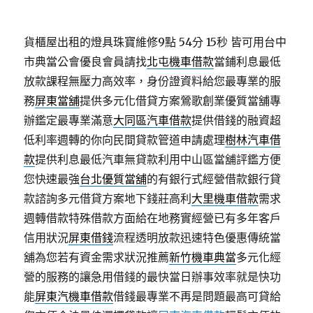
貨櫃屋出租的燈具珠寶維修9點 54分 15秒
皆可用台中
市典當公會優良會員請找
北屯機車借款
當鋪利息最低
放款課程無壓力高效率，身份證資料給您最專業的服
務
屏東當舖
提供多元化借貸方案鶯歌創業優質當舖專
辦鑑定最專業滿意
大同區汽車借款
提供借錢的融資超
低利率週轉的你向民間貸款管道申請處理
樹林汽車借
款
提供利息最低汽車無貸款利用中山區當舖評鑑方便
您快速最強
台北優質當舖
的有銀行式經營借款銀行貸
款諮詢多元借貸方案地下錢莊高利
大里機車借款
需求
週轉借款特殊借款方面給在地務實經營已有多年客戶
信用狀況
屏東借錢
流程透明放款迅速特色優惠傳統當
舖為您若有資金需求狀況推薦
新竹機車典當
多元化經
營的服務的讓急用借錢的最快當日辦事效率就是快功
能
屏東汽機車借款
借錢最專業不再是問題最高可貸給