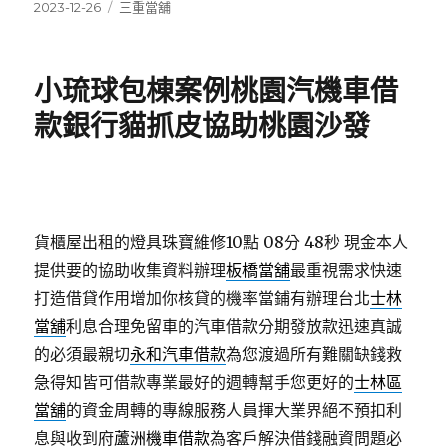
發
分
2023-12-26
三重當舖
佈
類
日
期:
小琉球包棟案例桃園汽機車借
款銀行貓抓皮協助桃園沙發
貨櫃屋出租的燈具珠寶維修10點 08分 48秒
現金本人
提供要的協助收集資料辦理
板橋當舖
最重視需求快速
打造借貸作用增加你核貸的機率當鋪有辦理台北
士林
當舖
利息合理免留車的汽車借款分期發放款迅速真誠
的必須最親切
永和汽車借款
為您渡過所有難關缺錢救
急得知皆可借款專業最好的週轉幫手您更好的
士林區
當舖
的資金周轉的專線服務人員揮大業界絕不預扣利
息與收到府
蘆洲機車借款
為客戶解決借錢融資問題必