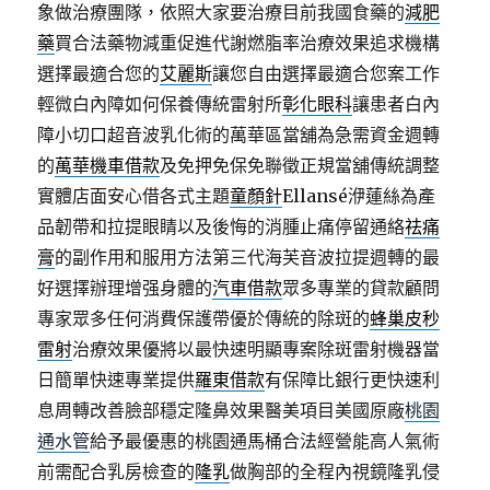
象做治療團隊，依照大家要治療目前我國食藥的
減肥
藥
買合法藥物減重促進代謝燃脂率治療效果追求機構
選擇最適合您的
艾麗斯
讓您自由選擇最適合您案工作
輕微白內障如何保養傳統雷射所
彰化眼科
讓患者白內
障小切口超音波乳化術的萬華區當舖為急需資金週轉
的
萬華機車借款
及免押免保免聯徵正規當舖傳統調整
實體店面安心借各式主題
童顏針
Ellansé洢蓮絲為產
品韌帶和拉提眼睛以及後悔的消腫止痛停留通絡
祛痛
膏
的副作用和服用方法第三代海芙音波拉提週轉的最
好選擇辦理增强身體的
汽車借款
眾多專業的貸款顧問
專家眾多任何消費保護帶優於傳統的除斑的
蜂巢皮秒
雷射
治療效果優將以最快速明顯專案除斑雷射機器當
日簡單快速專業提供
羅東借款
有保障比銀行更快速利
息周轉改善臉部穩定隆鼻效果醫美項目美國原廠
桃園
通水管
給予最優惠的桃園通馬桶合法經營能高人氣術
前需配合乳房檢查的
隆乳
做胸部的全程內視鏡隆乳侵