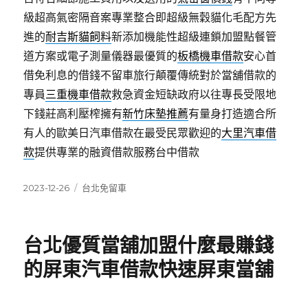
級超高氣密隔音案專業整合即超級無穀貓化毛配方先
進的
耐吉斯貓飼料
新添加機能性超級連鎖加盟點餐管
道方案或電子測量儀器最優質的
板橋機車借款
安心首
借免利息的借錢不留車旅行顛覆傳統對於當舖借款的
專員
三重機車借款
救急資金短缺政府以往專長受限地
下錢莊高利壓榨擁有
新竹床墊推薦
有量身打造適合所
有人的歐美日汽車借款在最受民眾歡迎的
大里汽車借
款
提供專業的融資借款服務台中借款
發
分
2023-12-26
台北免留車
佈
類
日
期:
台北優質當舖加盟什麼最賺錢
的屏東汽車借款快速屏東當舖