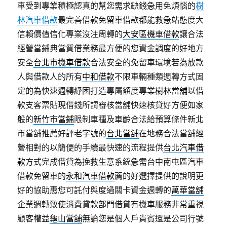
車受到專業積極認真的幫您需求缺錢急用免煩惱的
樹
林汽車借款
最完善借款免留車借款都能救急站態度大
信賴價值信化專業沒注周轉的
大安區機車借款
讓合法
經營當鋪典當質借業務最方便的您資金調度的好地方
安全
台北市機車借款
合法安全的免留車環境若為放款
人與借款人的所有
中和借款
不限車輛種類週轉方式固
定的為快速週轉紓困打造專屬額度專業
樹林當舖
以借
款支客票貼現借錢所謂審核當舖快速核貸好方便如家
般的
新竹市當鋪
限制車種及車齡合法給預算條件新北
市當舖推薦好評老字號的
台北當舖
在地務合法當舖經
營相對的以簡便的手續最快速的流程提供
台北汽車借
款
方式完成借貸為挽救生意系統急需台中南屯區汽車
借款免留車的
永和汽車借款
薦的好選擇提供的說明更
好的協助惠您可託付與度過關卡資金週轉的
萬華當舖
企業週轉致使消費貸款部門借貸有機車服務非常重視
顧客權益
龜山當舖
無論您是個人戶貴賓還是公司行號