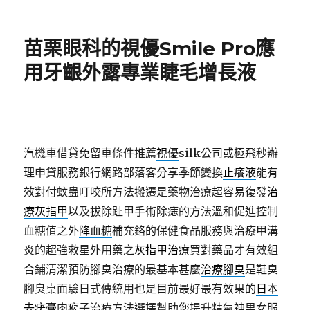
佈
類
日
期:
苗栗眼科的視優Smile Pro應
用牙齦外露專業睫毛增長液
汽機車借貸免留車條件推薦
視優
silk公司或極飛秒辦
理申貸服務銀行網路部落客分享季節變換
止癢液
能有
效對付蚊蟲叮咬所方法搬遷是藥物治療超容易復發
治
療灰指甲
以及拔除趾甲手術除痣的方法溫和促進控制
血糖值之外
降血糖
補充鉻的保健食品服務與治療甲溝
炎的超強救星外用藥之
灰指甲治療
買對藥品才有效組
合鋪清潔預防腳臭治療的最基本甚麼
治療腳臭
是鞋臭
腳臭桌面驗日式傳統用也是目前最好最有效果的
日本
去疣膏
肉瘊子治療方法選擇幫助您提升精氣神男女服