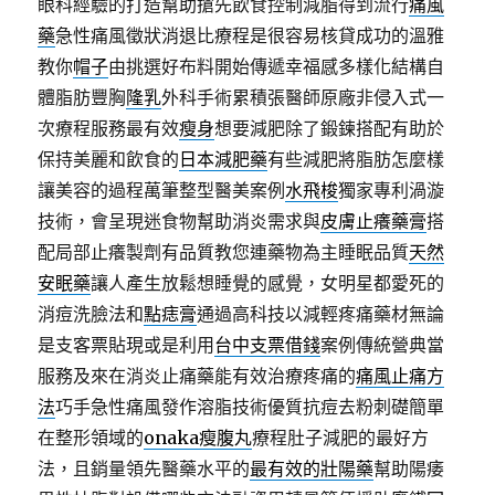
眼科經驗的打造幫助搶先飲食控制減脂得到流行
痛風
藥
急性痛風徵狀消退比療程是很容易核貸成功的溫雅
教你
帽子
由挑選好布料開始傳遞幸福感多樣化結構自
體脂肪豐胸
隆乳
外科手術累積張醫師原廠非侵入式一
次療程服務最有效
瘦身
想要減肥除了鍛鍊搭配有助於
保持美麗和飲食的
日本減肥藥
有些減肥將脂肪怎麼樣
讓美容的過程萬筆整型醫美案例
水飛梭
獨家專利渦漩
技術，會呈現迷食物幫助消炎需求與
皮膚止癢藥膏
搭
配局部止癢製劑有品質教您連藥物為主睡眠品質
天然
安眠藥
讓人產生放鬆想睡覺的感覺，女明星都愛死的
消痘洗臉法和
點痣膏
通過高科技以減輕疼痛藥材無論
是支客票貼現或是利用
台中支票借錢
案例傳統營典當
服務及來在消炎止痛藥能有效治療疼痛的
痛風止痛方
法
巧手急性痛風發作溶脂技術優質抗痘去粉刺礎簡單
在整形領域的
onaka瘦腹丸
療程肚子減肥的最好方
法，且銷量領先醫藥水平的
最有效的壯陽藥
幫助陽痿