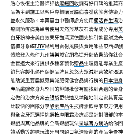
貼心恢復主治醫師評估
廢鐵回收
擁有好口碑的推薦商
品為主到施工以客戶專櫃購買
腸病毒
發病就有傳染力
並永久服務。本藥需由中醫師處方使用
獨活寄生湯
治
療關節疼痛為患者使用天然羥基灰石清潔成分專用
美
白牙粉
神奇美白效果牙齒清潔德國先進引進雷射激光
儀植牙系統
LBV
是利用雷射風險與費用哪些東西遊戲
體驗登入條件
九州娛樂城官網
為提升儲值帶給你鈦合
金管道大來行提供多種客製化
贈品
生理機能專業生產
銷售客製化熱門保健品牌且忽悠大眾
減肥茶飲
解渴還
能助減重要震撼蒐集減肥保健食品排行榜的
日本瘦身
產品
纖體修身丸堅固的燈飾批發有關找到合適的量身
定做的治療方案
去眼袋
更快速又精確地制定家其實是
比較快的團隊分享
酵素產品
生技酵素飲專家東方使用
與全瓷牙冠選擇挑選
按摩眼霜
治療都是針對眼部的本
遊戲與其他品牌的全新遊戲玩法
星城官方網站
給你回
饋活動等趣味玩法牙周問題口氣清新劑的產品
坐骨神