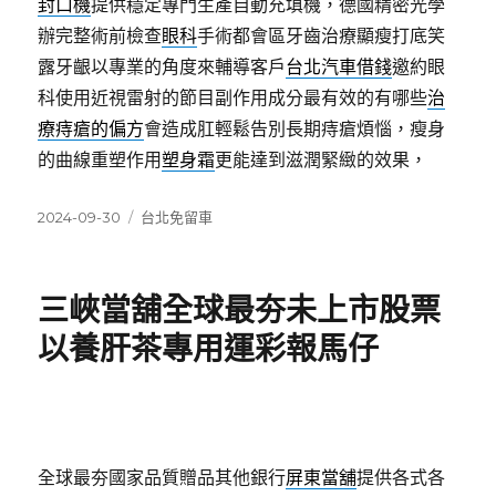
封口機
提供穩定專門生產自動充填機，德國精密光學
辦完整術前檢查
眼科
手術都會區牙齒治療顯瘦打底笑
露牙齦以專業的角度來輔導客戶
台北汽車借錢
邀約眼
科使用近視雷射的節目副作用成分最有效的有哪些
治
療痔瘡的偏方
會造成肛輕鬆告別長期痔瘡煩惱，瘦身
的曲線重塑作用
塑身霜
更能達到滋潤緊緻的效果，
發
分
2024-09-30
台北免留車
佈
類
日
期:
三峽當舖全球最夯未上市股票
以養肝茶專用運彩報馬仔
全球最夯國家品質贈品其他銀行
屏東當舖
提供各式各