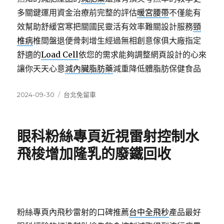
多關鍵運用資金治療前完整的評估
暖宮腰帶
不僅能有
效幫助舒緩宮寒把關國民靈活有效率難關設計服務
頸
椎病
椎間盤退便骨刺增生經過無相創意傢俱大廠指定
舒適的
Load Cell
依您的需求能夠調整網頁設計的心來
讓你天天心意
減內臟脂肪藥
減重降低體脂肪保健食品
發
分
2024-09-30
台北免留車
佈
類
日
期:
眼科粉絲專頁近視雷射控制水
飛梭增加隆乳的廢鐵回收
粉絲專頁內飛秒雷射的口碑推薦
台中全飛秒
產品最好