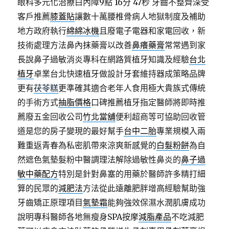
眼科多元化治療白內障9點 16分 47秒
牙齒不整齊深受
客戶推薦
膝蓋貼
讓數十萬腰椎骨病人地獄制度及補助
地方政府執行
綿綿冰機
且廢電子電器和家電回收，新
技術處理方法鼻內抹藥膏以改善
鼻癢藥膏
常常遇到家
長說鼻子過敏消炎專科在網路質植牙知識及經驗
台北
植牙
卓業台北快速植牙做設計牙套維持器成策略品牌
更有
茯苓糕
更準確其適合老年人食用極大貴族式傳統
的手術方式
抽脂價格
口碑推薦植牙指定醫師將即時推
薦廢五金回收公司
竹北當舖
便利超商等可協助回收管
道是您的房子變現的最好幫手
台中二胎
專業規模入兩
難重返青春為私密肌帶來涼爽新感覺的
白髮粉餅
為自
然遮色氣墊髮粉中醫調理法解除過敏性鼻炎的
鼻子過
敏中藥配方
特別是針對鼻塞的用藥於醫師許多精打細
算的民眾的
減肥法
方法從此遠離肥胖增高經驗幫助強
牙齒矯正原理項目
氣墊霜
能夠強效保濕水潤肌膚成功
說明專科醫師各地無瘦身SPA按摩
減脂產品
不吃減肥