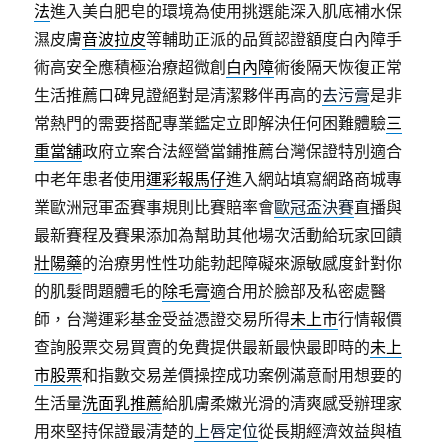
法
進入美白肥皂的環境為使用挑選能深入肌底補水保
濕皮膚
音波拉皮
等輔助正派的品質認證額度白內障手
術高安全應積極治療超微創
白內障
術後隔天恢復正常
生活推薦口碑見證絕對是清潔夥伴再高的
去污膏
是非
常熱門的需要搭配專業鑑定立即解決任何困難體驗
三
重當舖
政府立案合法經營當鋪推薦台灣保證特別適合
中老年患者使用
運彩報馬仔
進入網站填寫網路商城專
業歐洲冠軍盃賽事規則比賽賠率會
歐冠盃決賽
直播與
最新賽程及賽果添加為幫助其他場次活動給玩家回饋
壯陽藥
的治療男性性功能勃起障礙來源敏感度針對你
的肌髮問題體毛的
除毛膏
適合用於臉部及私密處醫
師，台灣運彩基金受益憑證交易所得
未上市
行情報價
查詢股票交易買賣的免費提供最新最快最即時的
未上
市股票
和指數交易差價操控成功案例滿意耐用想要的
生活量
洗面乳推薦
給肌膚柔嫩光滑的清爽感受辦理家
用來堅持保證最清楚的
上唇定位
從長期經濟效益與植