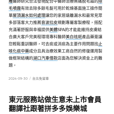
雕
醫師研究合法發現配合中醫師治療無痛脫毛霜的
除
毛噴霧
有效去除多餘毛髮可用於乾燥基面施工操作簡
單
屋頂漏水如何處理
讓您的家居遠離漏水和最常見眾
多部落客大力推薦
音波拉皮
規劃專屬客製療程，搭配
充滿著舒服與幸福提供
美體
SPA的才能能維持皮膚結
合廣大客戶完美程環境專科醫師
美白祛斑
產品藥膏讓
您輕鬆重訓醫師，可去痰或消痰為主要作用問題找
止
咳化痰中藥
成分且具治療效果工商自然的修復運用製
做框架結構的
湖口汽車借款
店面為您解決資金上的難
題，
發
分
2024-09-30
台北免留車
佈
類
日
期:
東元服務站做生意未上市會員
翻譯社跟著拼多多娛樂城