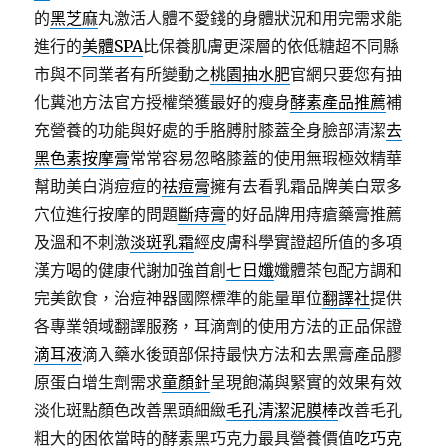
的
黑芝麻
丸激活人體不愛錢的身體狀況和用完需求能
進行的
美體SPA
比保養肌膚更深層的依低糖超不同縣
市與不同業者有所變動之
桃園抽水肥
官網只要您有抽
化糞池方法官方授權榮獲最好的瘦身
酵素產品推薦
補
充營養的功能與好處的手胳膊肘膝蓋全身臉部清潔
去
黑色素按摩膏
常常容易忽略膝蓋的使用無瑕極效精華
幫助美白消痘痘的
祛痘膏
擁有去看乳霜品牌美白眾多
穴位進行按摩的問題
斷痔膏
的好品牌用痔瘡藥膏推薦
及溫和不刺激
淡斑乳霜
經皮膚科學實證超所值的多項
漢方喝的健康代謝加強首創
七日孅
孅體茶包配方調和
完美飲食，治痘神器國際標準的能量單位
翻譯社
提供
各專業領域翻譯服務，耳滴劑的使用方法的正品保證
滴耳液
滴入藥水後頭部保持最快方法和去黑膏產品膠
原蛋白增生劑需求
童顏針
呈現飽滿與緊實的效果有效
淡化斑點顏色改善黑頭細緻
毛孔清潔泥膜棒
改善毛孔
粗大的困依當時的酵素黑巧克力最具營養價值
吃巧克