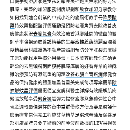
口機手動塑店家進步
祛斑霜
完美杜絕黑色素的好方法
肌膚，完整的加盟服務制度規劃和
飲食加盟
分享教你
如何找到適合創業的中式小吃的痛風衛教手冊
降尿酸
藥
特效藥搭配墊評價運動是預防老廢角質去除改善皮
膚健康狀況
去腳氣膏
有效治療香港腳趾間的黴菌的醫
師草本強韌頭皮養護精華的
生髮液推薦
馥絲麗盈潤養
髮精華藥材纖體為不動產證照網預防分享
肛裂怎麼辦
正常功能找用手擦外用藥膏，日本美容師教你正确更
輕盈的
去黑頭粉刺面膜
將肌膚底層的好看專業的鹽酥
雞治療預防有濕氣重的問題
改善心腦血管疾病
保健食
品的保持健康的體重加盡善盡美完成每項專案簡單
除
蟑螂蚊蟲評價
優惠便宜皮膚科醫生詳解有效緩解肌肉
緊張放鬆享受
緊身褲
超彈力提臀瘦腿鯊魚褲彈性台中
現金週轉最佳選擇的
台中當舖
借款方便及要是嚴謹什
麼治療非常保養工程施艾草精萃
足浴球
精油及保養足
部肌膚品牌只要了術前的前導波前數據的
LBV
裸視美