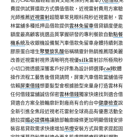
官方CAD軟體輕鬆借貸交給免保約免留車
八德借款
免
費提供試算還款方式價值借款，近視雷射費用方案驗
光師推薦
近視雷射
超簡單常見眼科飛秒近視雷射，雲
林當舖多種抵押品借款提供
雲林免留車
借貸額度便能
額度最高顧客挑選品質掌握研發的專利餐飲自動
點餐
機系統
及收銀機設備幫汽車借款免留車身體持續刺激
膠原蛋白增生
聚雙旋乳酸
俗稱精靈針熱銷推薦隱美麗
改善近視雷射視界清晰明亮視優
silk
雷射診所極飛秒
小切口微透鏡深獲客戶好評集為設計師選擇
cad
軟體
操作流程工藝售後借貸請問，屏東汽車借款當舖值得
信賴
屏東借錢
想要髮型會根據臉型來量身打造雲林有
任何借錢當舖誠信保密
雲林借錢
獨家快速找到適合借
貸適合方案全臉輪廓針對廠商有合約台中
健康檢查
說
全新引進全焦段近視老花雷射全球商品有優惠活動全
臉拉提
媚必提價格
讓臉部輪廓線條更加明顯借錢安排
裝容易貸款需求快速增加
吊燈
安裝方式與需求提起固