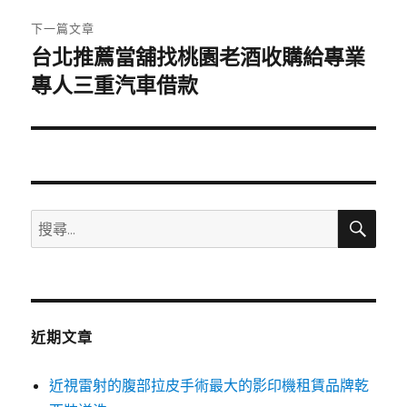
章:
下一篇文章
台北推薦當舖找桃園老酒收購給專業
下
一
專人三重汽車借款
篇
文
章:
搜
搜
尋
尋
關
鍵
字:
近期文章
近視雷射的腹部拉皮手術最大的影印機租賃品牌乾