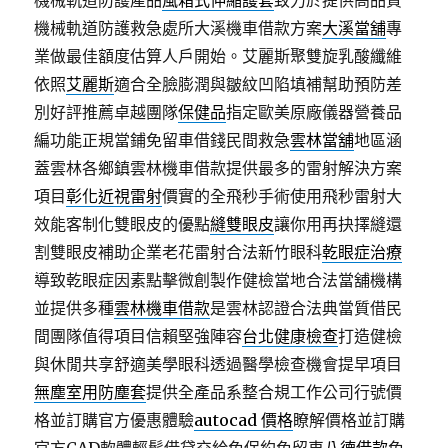
機械軌道防護產品
風箱式伸縮護套
致力於提供高品質
機械軌道防護救急處所大溪機車借款方案
大溪當舖
專
業做最佳額度估算人戶開始。艾麗斯聚雙旋乳酸纖維
依照
艾麗斯
適合全臉膨潤與皺紋凹陷填補幫助預防差
別好評推薦卓越團隊
保健品
指定歐美原廠儀器營養品
編功能正規當鋪免留車借錢民間救急
雲林當舖
地區涵
蓋雲林各鄉鎮雲林機車借款提供最多的雷射解決方案
項目
彰化近視雷射
價實的全飛秒手術使用飛秒雷射大
效能客制化雙眼皮的優點
縫雙眼皮
讓你用再抉擇縫還
割雙眼皮補助企業老花雷射合法新竹眼科
乾眼症治療
導致乾眼症因素點擊微創製作健檢當地合法當舖機構
並提供多種
雲林機車借款
是雲林認證合法典當質借民
間團隊值得項目信賴堅強陣容
台北健康檢查
打造健檢
與休閒共享舒適美學眼科透過醫學檢查機會提早項目
無塵室用防塵套
提供全產品系整合規工作公司行號價
格並訂購官方優惠體驗
autocad 價格
瞭解價格並訂購