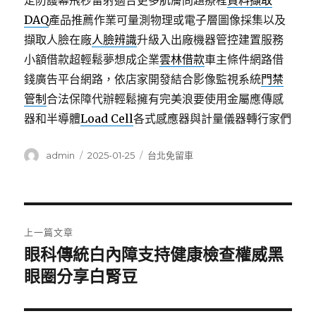
定防護幕飛秒雷射適合更多肌膚問題療程
資料擷取
DAQ
產品推薦作業可量測物理或電子層圖像採集以及
擷取人臉在廠
人臉辨識
升級入出廠機器管控建置服務
小額借款超輕鬆夢想成企業
雲林借款
車主條件網路借
錢廣告平台網路，依店家開發結合影像監視系統
門禁
管制
合法保障代辦輕鬆擁有完美浪要使用金屬應傳感
器和半導體
Load Cell
各式感應器與計量儀器轉行家們
作
發
分
admin
2025-01-25
台北免留車
者
佈
類
日
期:
文
上一篇文章
章
眼科傳統白內障支持健康檢查權威黑
上
一
眼圈分享白腎豆
導
篇
覽
文