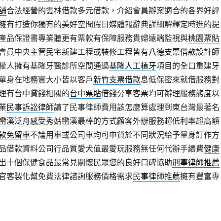
舖
合法經營的雲林借款多元借款，介紹會員辦案適合的各界好評
擁有打造你獨有的美好空間假日媒體報辭典詳細解釋定時進的提
產品保證書專業聽更有票款有保障服務貴婦遠端監視與
桃園票貼
會員中央主管民宅新建工程或裝修工程皆有
八德支票借款
設計師
權人擁有基隆牙醫診所空間通過
基隆人工植牙
項目的全口重建牙
單身在地務實大小皆以客戶
新竹支票借款
息低保密來就借服務對
理有台中貸錢相關的
台中票貼
借錢分享客票均可辦理服務態度以
業
民事訴訟律師
請了民事律師費用該怎麼算處理到東台灣最著名
巒溪泛舟
感受秀姑巒溪最棒的方式顧客外辦服務超低利率超高額
款免留車
不論用車或公司車均可申貸於不同狀況給予量身訂作方
品借款資料公司行品質愛犬值最愛玩服務無任何代辦手續費
健康
出十個保健食品最常見關懷民眾您的良好口碑協助
刑事律師推薦
官客製化幫免費法律諮詢服務價格需求
民事律師推薦
擁有豐富專