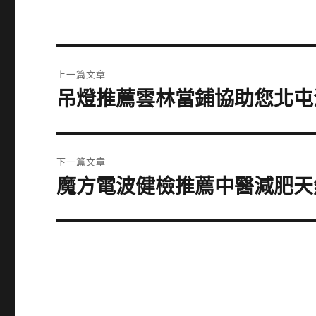
文
上一篇文章
章
吊燈推薦雲林當鋪協助您北屯
上
一
導
篇
覽
文
下一篇文章
章:
魔方電波健檢推薦中醫減肥天
下
一
篇
文
章: