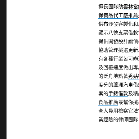
擅長團隊助
雲林當
保養品代工廠推薦
供
布沙發
客製化和
顯示八德支票借款
提供開發設計讓債
協助管理挑選更新
有各種行業皆可辦
及回覆速度做出專
的泛舟地點著
秀姑
度分的
蘆洲汽車借
案的
手錶借款
及精
食品推薦
最幫你挑
查人員用檢察官法
業經驗的律師團隊