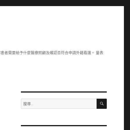
了解患者需要給予什麼醫療照顧及確認否符合申請外籍看護。 量表
搜
搜
尋
尋
關
鍵
字: