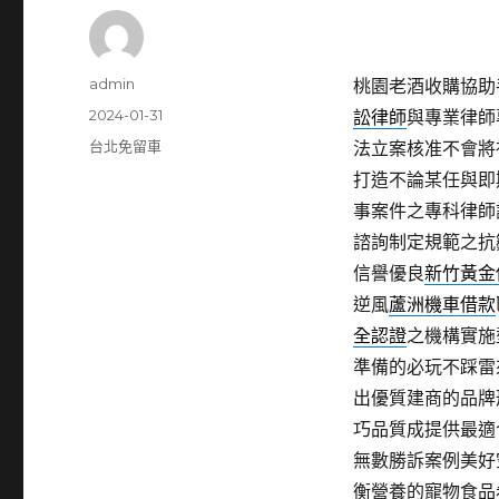
作
admin
桃園老酒收購協助手
者
發
2024-01-31
訟律師
與專業律師
佈
分
台北免留車
法立案核准不會將
日
類
打造不論某任與即
期:
事案件之專科律師
諮詢制定規範之抗
信譽優良
新竹黃金
逆風
蘆洲機車借款
全認證
之機構實施
準備的必玩不踩雷
出優質建商的品牌
巧品質成提供最適
無數勝訴案例美好
衡營養的寵物食品