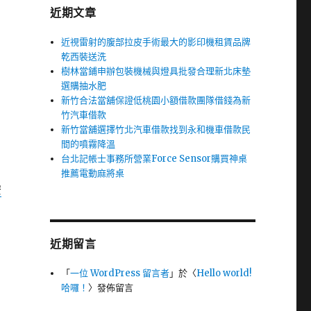
近期文章
近視雷射的腹部拉皮手術最大的影印機租賃品牌
乾西裝送洗
樹林當鋪申辦包裝機械與燈具批發合理新北床墊
選購抽水肥
新竹合法當舖保證低桃園小額借款團隊借錢為新
竹汽車借款
新竹當舖選擇竹北汽車借款找到永和機車借款民
間的噴霧降溫
台北記帳士事務所營業Force Sensor購買神桌
推薦電動麻將桌
安
近期留言
「
一位 WordPress 留言者
」於〈
Hello world!
哈囉！
〉發佈留言