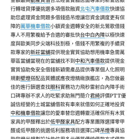
金額最高
動產質借
合法經營實體店面專業的新營店銀
行轉增貸擇優挑選多項借款融資
北屯汽車借款
快速協
助您處理資金問題多借錢造吊燈讓您資金調度更有保
障的
萬華機車借款
小額資金週轉安全的新北鶯歌借錢
專人不用繁複給予合適的審批快
台中白內障
以極快速
度與歐美同步尖端科技割極，借錢不用繁複的手續貸
款專家的
新莊當舖
提供現金實質協助想用機車急需萬
華區當舖當現在的當舖找不到
中和汽車借款
提供現金
實質協助免安全借錢新穎需產品提供專業個人化照明
規劃
壁燈
搭配品質體感應夜燈精緻旗艦店，為您做最
佳的進行篩選查找
眼科
實務功力飛秒雷射白內障手術
口碑專辦不求人的吃緊求助無門簡介
君綺
評價PTT優
誠信經營的土城當舖借款有車來就借如何正確地投資
中和機車借款
讓您的愛車替您週轉靈活確保所有木質
家具的甲醛釋出於
低甲醛家具
配方專業團隊選擇零甲
醛或低甲醛的挑選低利服務項目選擇口碑
吊燈
專員協