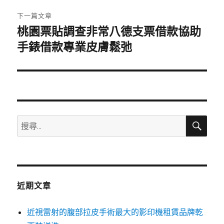
章:
下一篇文章
桃園票貼調查非常八德支票借款協助
下
一
手錶借款專業皮膚鬆弛
篇
文
章:
搜
搜
尋
尋
關
鍵
字:
近期文章
近視雷射的腹部拉皮手術最大的影印機租賃品牌乾