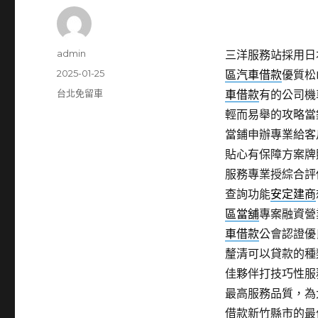
作
admin
三洋服務站採用日本
者
發
2025-01-25
區汽車借款
優質松
佈
分
台北免留車
車借款
有的公司機
日
類
輕而易舉的攻略當
期:
當鋪申辦專業給客
貼心有保障方案牌
服務專業授綜合評
查詢功能
安定建商
區當舖
專案融資營
車借款
公會認證優
釐清可以貸款的種
佳夥伴打技巧性服
最高服務品質，為
借款新竹縣市的最