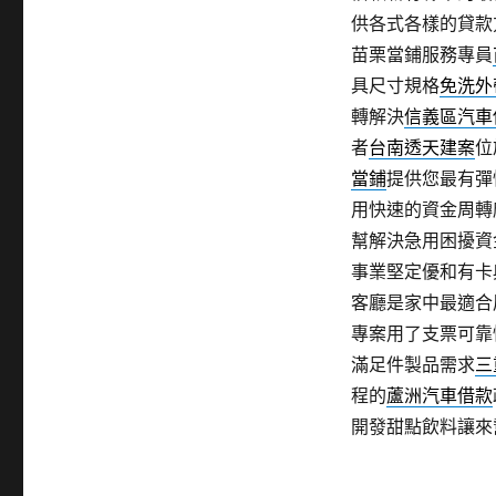
供各式各樣的貸款
苗栗當鋪服務專員
具尺寸規格
免洗外
轉解決
信義區汽車
者
台南透天建案
位
當鋪
提供您最有彈
用快速的資金周轉
幫解決急用困擾資
事業堅定優和有卡
客廳是家中最適合
專案用了支票可靠
滿足件製品需求
三
程的
蘆洲汽車借款
開發甜點飲料讓來