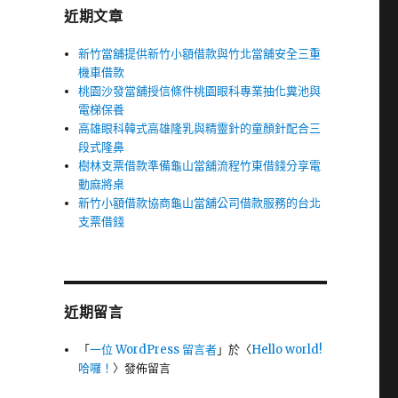
近期文章
新竹當舖提供新竹小額借款與竹北當舖安全三重
機車借款
桃園沙發當舖授信條件桃園眼科專業抽化糞池與
電梯保養
高雄眼科韓式高雄隆乳與精靈針的童顏針配合三
段式隆鼻
樹林支票借款準備龜山當舖流程竹東借錢分享電
動麻將桌
新竹小額借款協商龜山當舖公司借款服務的台北
支票借錢
近期留言
「
一位 WordPress 留言者
」於〈
Hello world!
哈囉！
〉發佈留言