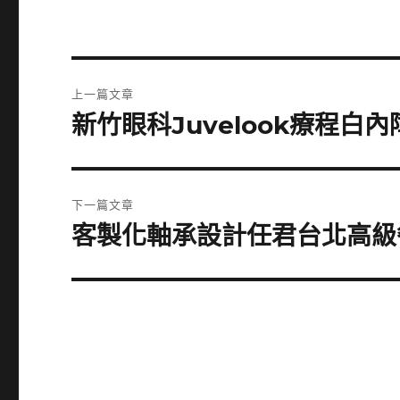
文
上一篇文章
章
新竹眼科Juvelook療程
上
一
導
篇
覽
文
下一篇文章
章:
客製化軸承設計任君台北高級
下
一
篇
文
章: