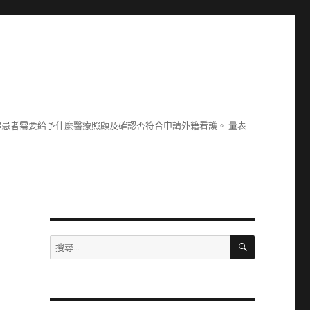
了解患者需要給予什麼醫療照顧及確認否符合申請外籍看護。 量表
搜
搜
尋
尋
關
鍵
字: