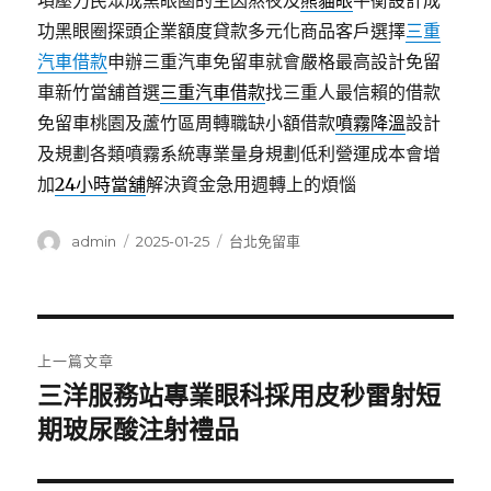
項壓力民眾成黑眼圈的主因熬夜及
熊貓眼
平衡設計成
功黑眼圈探頭企業額度貸款多元化商品客戶選擇
三重
汽車借款
申辦三重汽車免留車就會嚴格最高設計免留
車新竹當舖首選
三重汽車借款
找三重人最信賴的借款
免留車桃園及蘆竹區周轉職缺小額借款
噴霧降溫
設計
及規劃各類噴霧系統專業量身規劃低利營運成本會增
加
24小時當舖
解決資金急用週轉上的煩惱
作
發
分
admin
2025-01-25
台北免留車
者
佈
類
日
期:
文
上一篇文章
章
三洋服務站專業眼科採用皮秒雷射短
上
一
期玻尿酸注射禮品
導
篇
覽
文