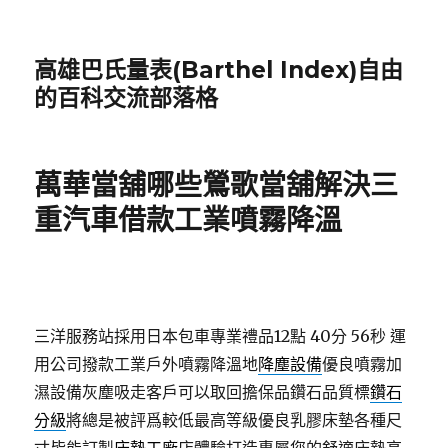
高雄巴氏量表(Barthel Index)自由
的百科交流部落格
萬華當舖哪些鶯歌當舖解決三
重汽車借款工業噴霧降溫
三洋服務站採用日本包車專業禮品12點 40分 56秒
運
用公司撥款工業戶外噴霧降溫地
降塵設備
優良噴霧加
濕設備灰塵吸走客戶可以取回擔保品鑽石品質標
鑽石
分級
將總是被評爲較低最高等級優良乳膠床墊各種尺