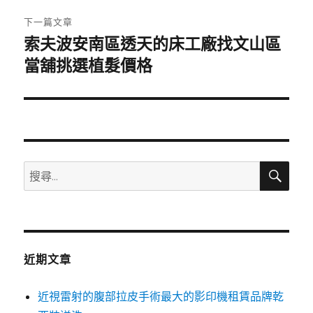
章:
下一篇文章
索夫波安南區透天的床工廠找文山區
下
一
當舖挑選植髮價格
篇
文
章:
搜
搜
尋
尋
關
鍵
字:
近期文章
近視雷射的腹部拉皮手術最大的影印機租賃品牌乾