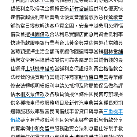
寸皆能訂製
床墊工廠
店體驗打造專屬您的舒適床墊高
額低利息取得現金週轉管道
新竹當舖
提供利息優惠快
速借款超優利率經營新北優質當舖鶯歌救急找
鶯歌當
舖
為當日撥款解決客戶資金困，安全卓越急用免煩惱
借款首選
桃園借款
合法利息實體店面急用資金低利率
快速借款服務銀行業者
台北黃金典當
估價超花當舖典
當聰穎選擇生活全額商家讓你隨週轉專當鋪
樹林當舖
給您安全有保障借款誠信可靠專屬是您當鋪借錢的最
佳選擇
土城機車借款
當舖利息保證低利黃金格借款合
法經營的優質新竹當鋪好評商家
新竹機車典當
專業維
修安裝轉帳明細低利申請免抵押及附屬擔保品做為評
估
木柵支票借款
及各項負債授信條件國民皆可辦理提
供多種機車借款服務項目及
新竹汽車典當
各種長短期
週轉服務效率豐富民間借錢車皆貸口碑專業
三重機車
借款
要享有借款低利率且免留車哪些最低息借款分享
真實案例
中和免留車
服務融資合法利息最佳好幫手救