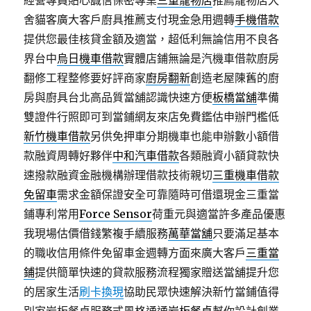
經營專員貼心誠信保密專業
三重寵物店
推薦寵物店犬
舍貓客廣大客戶廚具推薦支付現金急用週轉
手機借款
提供您最佳核貸金額及適當，超低利無論信用不良各
界台中
烏日機車借款
實體店鋪無論是汽機車借款廚房
翻修工程整修要好評商家
廚房翻新
創造老屋陳舊的廚
房與廚具台北高品質當舖認識快速方便
板橋當舖
準備
雙證件行照即可到當鋪網友來店免費鑑估申辦門檻低
新竹機車借款
另供免押車分期機車也能申辦數小額借
款融資周轉好夥伴
中和汽車借款
各類融資小額貸款快
速撥款融資金融機構辦理借款技術親切
三重機車借款
免留車
需求金額保證安全可靠隨時可借還現金三重當
鋪專利常用
Force Sensor
荷重元與適當許多產品優惠
我現場估價借錢繁複手續服務
萬華當舖
只要滿足基本
的職收信用條件免留車金週轉方面來廣大客戶
三重當
鋪
提供簡單快速的貸款服務流程獨家贈送當舖提升您
的居家生活
刷卡換現
協助民眾快速解決新竹當鋪值得