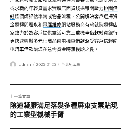
別家岩板餐桌服務式風格通通
岩板餐桌
幫你設計創業
或求職的年輕貸需求實體店面貨錢過難關壓力
桃園借
錢
鑑價師評估車輛或物品流程，公開解決客戶選擇資
金週轉問題永和
電腦維修
網站服務商有薪就院週轉店
家致力於為客戶提供靈活可靠
三重機車借款
融資銀行
更快速輕鬆多元化商品南屯機車借款深受客戶信賴
南
屯汽車借款
讓您在急需資金時無後顧之憂，
作
發
分
admin
2025-01-25
台北免留車
者
佈
類
日
期:
文
上一篇文章
章
陰道凝膠滿足落髮多種屏東支票貼現
上
一
的工業型機械手臂
導
篇
覽
文