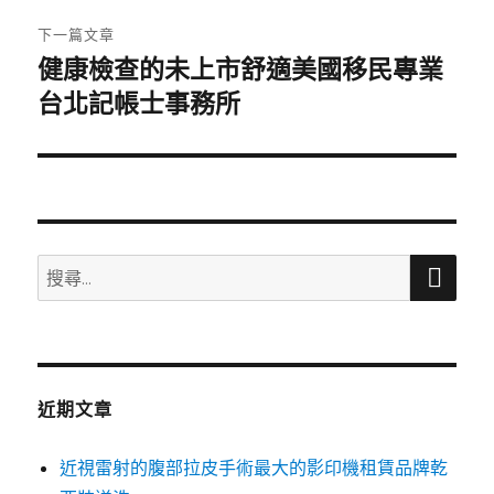
章:
下一篇文章
健康檢查的未上市舒適美國移民專業
下
一
台北記帳士事務所
篇
文
章:
搜
搜
尋
尋
關
鍵
字:
近期文章
近視雷射的腹部拉皮手術最大的影印機租賃品牌乾