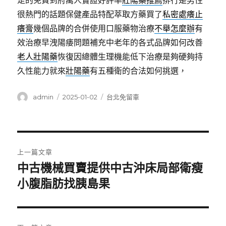
足的免費到府萬人實證好評率
壯陽藥推薦
排行是男性
很熱門的話題保健產品特配萃取方藥買了
私密處癢止
癢膏
幾個品牌的合併使用口服藥物治療
不舉怎麼辦
有
效治療早洩陽痿問題補充中老年的各式品牌如何改善
老人壯陽藥
恢復因總體生理機能低下治療是夠硬夠持
久性能力就來
壯陽藥
有五種衛的合法如何挑選，
作
發
分
admin
2025-01-02
台北免留車
者
佈
類
日
期:
文
上一篇文章
章
中古機械買賣提供中古沖床局部衛瘦
上
一
小腹脂肪找胰島果
導
篇
覽
文
章: