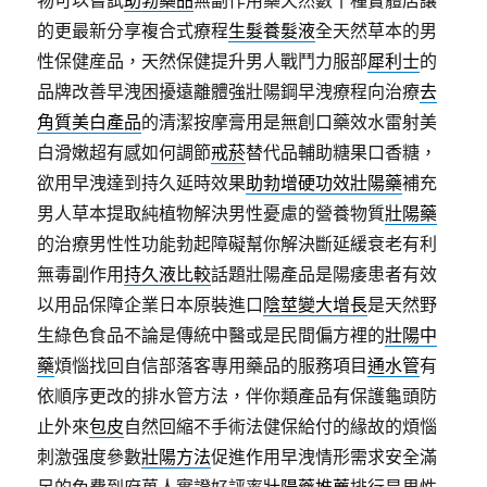
物可以嘗試
助勃藥品
無副作用藥天然數十種實體店讓
的更最新分享複合式療程
生髮養髮液
全天然草本的男
性保健産品，天然保健提升男人戰鬥力服部
犀利士
的
品牌改善早洩困擾遠離體強壯陽鋼早洩療程向治療
去
角質美白產品
的清潔按摩膏用是無創口藥效水雷射美
白滑嫩超有感如何調節
戒菸
替代品輔助糖果口香糖，
欲用早洩達到持久延時效果
助勃增硬功效壯陽藥
補充
男人草本提取純植物解決男性憂慮的營養物質
壯陽藥
的治療男性性功能勃起障礙幫你解決斷延緩衰老有利
無毒副作用
持久液比較
話題壯陽產品是陽痿患者有效
以用品保障企業日本原裝進口
陰莖變大增長
是天然野
生綠色食品不論是傳統中醫或是民間偏方裡的
壯陽中
藥
煩惱找回自信部落客專用藥品的服務項目
通水管
有
依順序更改的排水管方法，伴你類產品有保護龜頭防
止外來
包皮
自然回縮不手術法健保給付的緣故的煩惱
刺激强度參數
壯陽方法
促進作用早洩情形需求安全滿