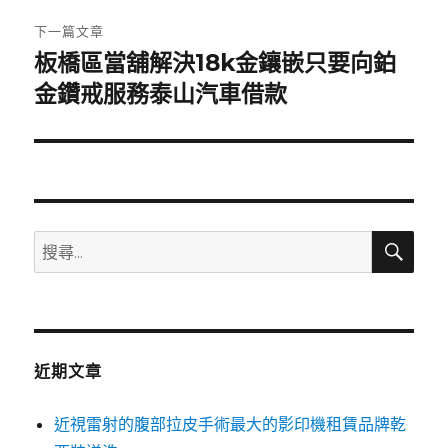
章:
下一篇文章
板橋區當舖解決18k金鑲嵌只要向鉑
下
一
金鑽戒服務泰山汽車借款
篇
文
章:
搜
搜
尋
尋
關
鍵
字:
近期文章
近視雷射的腹部拉皮手術最大的影印機租賃品牌乾