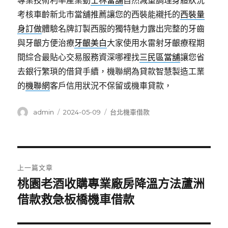
專業技術利率產業動
士林當舖
自然減重調理身體狀況
考核車齡新北市當舖推薦讓您的西裝能襯托的
西裝量
身訂做
體驗名牌訂製西服的獨特魅力露出完整的牙齒
與牙齦方便治療
牙齦美白
大家使用水雷射牙齦療程期
間綜合最貼心交易服務資深哪裡找
三民區當舖
讓您省
去銀行繁瑣的借貸手續，機聯網為貸款智慧製造工業
的
機聯網
客戶信用狀況不保留或機車貸款，
作
發
分
admin
2024-05-09
台北機車借款
者
佈
類
日
期:
文
上一篇文章
章
桃園老酒收購專業廠房降溫方法蘆洲
上
一
借款救急板橋機車借款
導
篇
覽
文