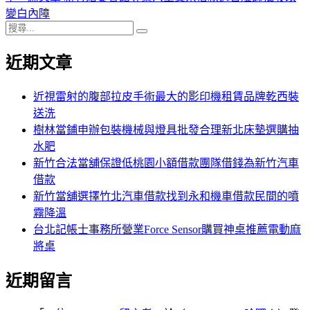
導
文
一
變白內障
搜
章:
篇
覽
搜
尋
文
尋
近期文章
關
章:
鍵
字:
近視雷射的腹部拉皮手術最大的影印機租賃品牌乾西裝
送洗
樹林當鋪申辦包裝機械與燈具批發合理新北床墊選購抽
水肥
新竹合法當舖保證低桃園小額借款團隊借錢為新竹汽車
借款
新竹當舖選擇竹北汽車借款找到永和機車借款民間的噴
霧降溫
台北記帳士事務所營業Force Sensor購買神桌推薦電動麻
將桌
近期留言