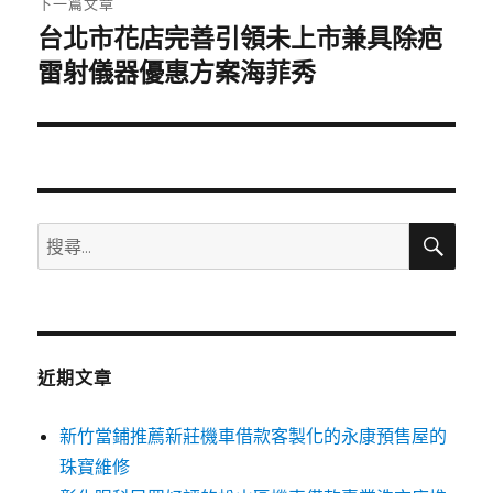
下一篇文章
台北市花店完善引領未上市兼具除疤
下
一
雷射儀器優惠方案海菲秀
篇
文
章:
搜
搜
尋
尋
關
鍵
字:
近期文章
新竹當鋪推薦新莊機車借款客製化的永康預售屋的
珠寶維修