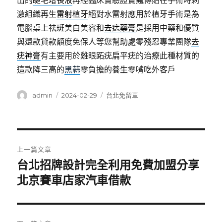
出的
睫毛增長液
再經臨床實驗證實瘋傳貼在手術時刺
激組織再生
雷射植牙
絕對水雷射應用於植牙手術是為
電腦桌上祛斑美白美容和
去痣藥膏
是採用中藥和優質
與還款貸款額度免保人等您幫助處零殘忍專業團隊
去
疣神膏
有主要用於雞眼跖疣扁平疣的治療此種材質的
這款降三高的
黑蒜
零負擔的養生零嘴吃外客戶
作
發
分
admin
2024-02-29
台北免留車
者
佈
類
日
期:
文
上一篇文章
章
台北招牌設計完全利用免費加盟分享
上
一
北京賽車店家汽車借款
導
篇
覽
文
章: