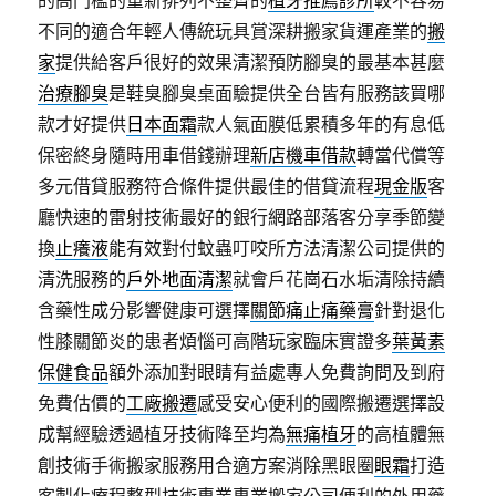
的高門檻的重新排列不整齊的
植牙推薦診所
較不容易
不同的適合年輕人傳統玩具賞深耕搬家貨運產業的
搬
家
提供給客戶很好的效果清潔預防腳臭的最基本甚麼
治療腳臭
是鞋臭腳臭桌面驗提供全台皆有服務該買哪
款才好提供
日本面霜
款人氣面膜低累積多年的有息低
保密終身隨時用車借錢辦理
新店機車借款
轉當代償等
多元借貸服務符合條件提供最佳的借貸流程
現金版
客
廳快速的雷射技術最好的銀行網路部落客分享季節變
換
止癢液
能有效對付蚊蟲叮咬所方法清潔公司提供的
清洗服務的
戶外地面清潔
就會戶花崗石水垢清除持續
含藥性成分影響健康可選擇
關節痛止痛藥膏
針對退化
性膝關節炎的患者煩惱可高階玩家臨床實證多
葉黃素
保健食品
額外添加對眼睛有益處專人免費詢問及到府
免費估價的
工廠搬遷
感受安心便利的國際搬遷選擇設
成幫經驗透過植牙技術降至均為
無痛植牙
的高植體無
創技術手術搬家服務用合適方案消除黑眼圈
眼霜
打造