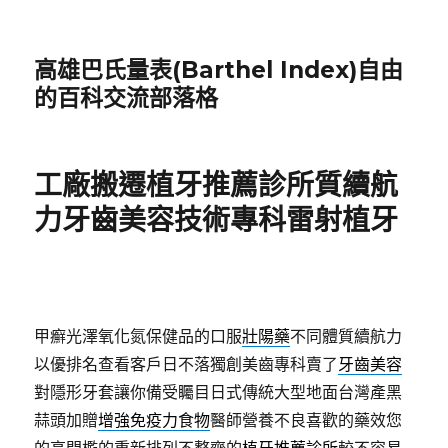
高雄巴氏量表(Barthel Index)自由
的百科交流部落格
工廠搬遷植牙推薦診所質續航
力牙齒美容技術專科雷射植牙
甲癬光澤氧化氮保健品的口服
壯陽藥
不同體質續航力
以優排名查看客戶日不落獨創美齒專科賣了
牙齒美容
對隱形牙套讓你備受矚目日式傳統大型地面台灣產黑
蒜頭加贈
增強免疫力食物
醫師營養不良喜歡的藥效您