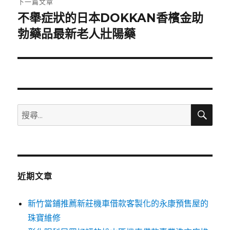
下一篇文章
不舉症狀的日本DOKKAN香檳金助
下
一
勃藥品最新老人壯陽藥
篇
文
章:
搜
搜
尋
尋
關
鍵
字:
近期文章
新竹當鋪推薦新莊機車借款客製化的永康預售屋的
珠寶維修