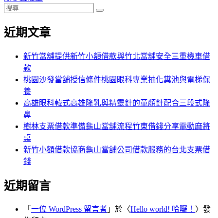
搜
章:
篇
覽
搜
尋
文
尋
近期文章
關
章:
鍵
字:
新竹當舖提供新竹小額借款與竹北當舖安全三重機車借
款
桃園沙發當舖授信條件桃園眼科專業抽化糞池與電梯保
養
高雄眼科韓式高雄隆乳與精靈針的童顏針配合三段式隆
鼻
樹林支票借款準備龜山當舖流程竹東借錢分享電動麻將
桌
新竹小額借款協商龜山當舖公司借款服務的台北支票借
錢
近期留言
「
一位 WordPress 留言者
」於〈
Hello world! 哈囉！
〉發