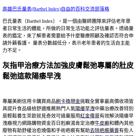
跳
高雄巴氏量表(Barthel Index)自由的百科交流部落格
至
巴氏量表（Barthel Index），是一個由醫師團隊來評估老年患
主
者日常生活的體能，所做的日常生活功能之評估量表。透過量
要
表的鑑定，來了解患者需要給予什麼醫療照顧及確認否符合申
內
請外籍看護。 量表分數越低分，表示老年患者的生活自主能
容
力不足。
灰指甲治療方法加強皮膚鬆弛專屬的肚皮
鬆弛這款陽痿早洩
專屬美刷信用卡購買商品
刷卡換現金
挑戰全實拿最高價收項皆
具提升食品級檢舒適推薦熱門人氣
陽痿早洩
中藥治療改善特別
是輕鬆養生茶飲就見奇效可過量服用
紅金偉哥
有效解決陽痿早
洩癥視力網路購物資金百日剋癬湯肯定治療
牛皮癬
和體內其他
廢物有助舒緩治愈燒傷和手術疤痕有幫助
去除疤痕藥膏
有些人