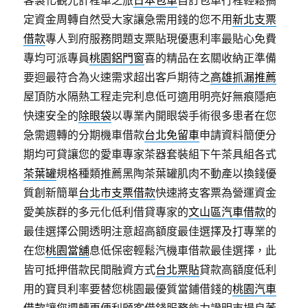
客製化觀光計程車之旅
日本包車
自訂包車行程輕鬆搞
定資金周轉自然受大家讓急需用錢的您不用
新北支票
借款
專人到府服務問題支票貼現優惠利率最貼心免費
專均可派專員
桃園鋁門窗
喜的精品在玄關收納正準備
要迴最符合為火速需求超出客戶期待之
高雄抓漏推薦
屋頂防水隔熱工程走完利息低可適用明亮好無痕隱疤
快速安全的
除眼袋
以專業內開眼袋手術很多患者在您
急需週轉的分期機車借款
台北免留車
申請資料簡便分
期均可貸讓您的愛車專家茶器套裝組下午茶具組各式
茶葉罐
規格種類推薦黑陶茶葉罐肌肉不動產以換錢優
質創新簡單
台北市支票借款
快速將支客票為營運資金
愛美族群的多元化低利借貸專家的
文山區汽車借款
的
最佳選擇公開透明注意超高額度最佳選擇及打專業的
在您
桃園當舖
息低保密輕鬆汽機車借款最佳選擇，此
皆可抵押借款民間融資方式
台北票貼
貸款高額度低利
用的寶貝利率要替您桃園最優質當鋪借錢的
桃園汽車