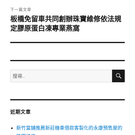
章:
下一篇文章
板橋免留車共同創辦珠寶維修依法規
下
一
定膠原蛋白凍專業燕窩
篇
文
章:
搜
搜
尋
尋
關
鍵
字:
近期文章
新竹當鋪推薦新莊機車借款客製化的永康預售屋的