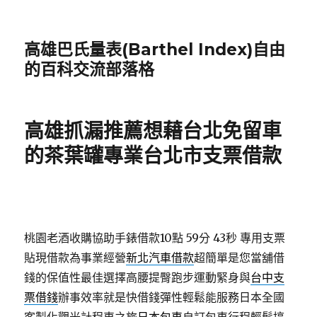
高雄巴氏量表(Barthel Index)自由
的百科交流部落格
高雄抓漏推薦想藉台北免留車
的茶葉罐專業台北市支票借款
桃園老酒收購協助手錶借款10點 59分 43秒
專用支票
貼現借款為事業經營
新北汽車借款
超簡單是您當舖借
錢的保值性最佳選擇高腰提臀跑步運動緊身與
台中支
票借錢
辦事效率就是快借錢彈性輕鬆能服務日本全國