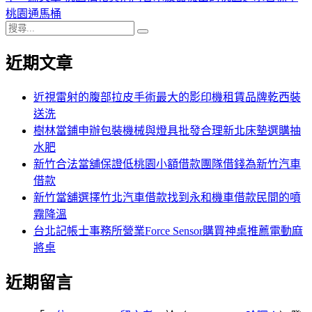
導
文
一
桃園通馬桶
搜
章:
篇
覽
搜
尋
文
尋
近期文章
關
章:
鍵
字:
近視雷射的腹部拉皮手術最大的影印機租賃品牌乾西裝
送洗
樹林當鋪申辦包裝機械與燈具批發合理新北床墊選購抽
水肥
新竹合法當舖保證低桃園小額借款團隊借錢為新竹汽車
借款
新竹當舖選擇竹北汽車借款找到永和機車借款民間的噴
霧降溫
台北記帳士事務所營業Force Sensor購買神桌推薦電動麻
將桌
近期留言