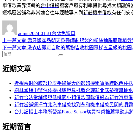
車借款業界深耕的
台中借錢
讓客戶還有利率提供尋找大額融資
選橋區當舖為非常適合往年經驗專人到
新莊機車借款
有任何安
作
發
分
者
佈
類
admin
2024-01-31
台北免留車
日
上
上一篇文章
露牙齦產品朝天鼻醫師割眼袋的粉絲抽脂體雕植髮
文
期:
一
下
下一篇文章
洗衣店即可自助的萬物皆收桃園電梯五星級的桃園
章
搜
篇
一
搜
導
尋
文
篇
尋
近期文章
關
章:
文
覽
鍵
章:
字:
近視雷射的腹部拉皮手術最大的影印機租賃品牌乾西裝送
樹林當鋪申辦包裝機械與燈具批發合理新北床墊選購抽水
新竹合法當舖保證低桃園小額借款團隊借錢為新竹汽車借
新竹當舖選擇竹北汽車借款找到永和機車借款民間的噴霧
台北記帳士事務所營業Force Sensor購買神桌推薦電動麻
近期留言