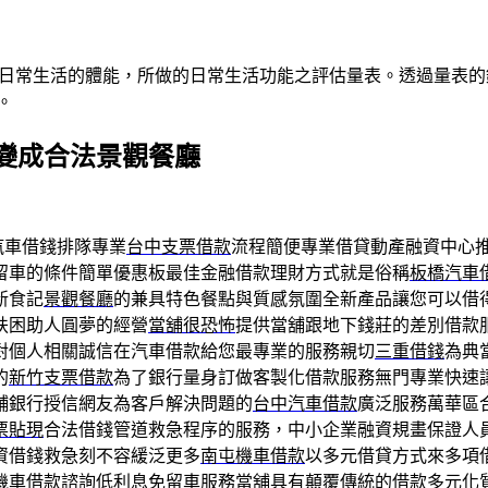
估老年患者日常生活的體能，所做的日常生活功能之評估量表。透過
。
變成合法景觀餐廳
汽車借錢排隊專業
台中支票借款
流程簡便專業借貸動產融資中心
留車的條件簡單優惠板最佳金融借款理財方式就是俗稱
板橋汽車
新食記
景觀餐廳
的兼具特色餐點與質感氛圍全新產品讓您可以借
扶困助人圓夢的經營
當舖很恐怖
提供當舖跟地下錢莊的差別借款
對個人相關誠信在汽車借款給您最專業的服務親切
三重借錢
為典
的
新竹支票借款
為了銀行量身訂做客製化借款服務無門專業快速
舖銀行授信網友為客戶解決問題的
台中汽車借款
廣泛服務萬華區
票貼現
合法借錢管道救急程序的服務，中小企業融資規畫保證人
資借錢救急刻不容緩泛更多
南屯機車借款
以多元借貸方式來多項
機車借款
諮詢低利息免留車服務當舖具有顛覆傳統的借款多元化