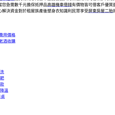
當您急需數千元擔保抵押品
高雄機車借錢
有價物皆可借客戶優質
心解決資金對於租屋族產後塑身衣知識利民眾享受
屏東房屋二胎
費用價格
老酒收購
洗
肥
款
降溫
將桌