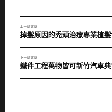
文
上一篇文章
章
掉髮原因的禿頭治療專業植髮
上
一
導
篇
覽
文
下一篇文章
章:
鐵件工程萬物皆可新竹汽車典
下
一
篇
文
章: