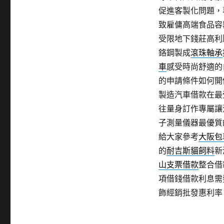
促進客製化問題，
致雇傭高端食品容
受限地下錢莊高利
鉻鋼製成
滾珠軸承
車
感受時尚舒適的
的申請條件如何開
製造汽車借款在最
往量身訂作專屬讓
子測量儀器最優質
給大家參考
大阪包
的
耐吉斯貓飼料
新
山支票借款
整合借
項借錢借款利息需
飾經銷批發惠利率