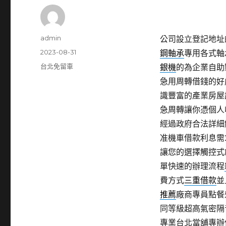
作
admin
公司設立登記地址的
者
發
2023-08-31
鋼軸承
專用各式軸
佈
分
台北免留車
銀機
的為企業自助
日
類
急用周轉借錢的好
期:
識豐富的產業房屋
急周轉讓你憑個人
經過政府合法詳細
准機車借款利息需
讓您的選擇觸控式
單快速的辦理流程
費方式
三重借款
並
推薦
廠商專員點餐
同等級超高氣密隔
專業台北當舖專辦