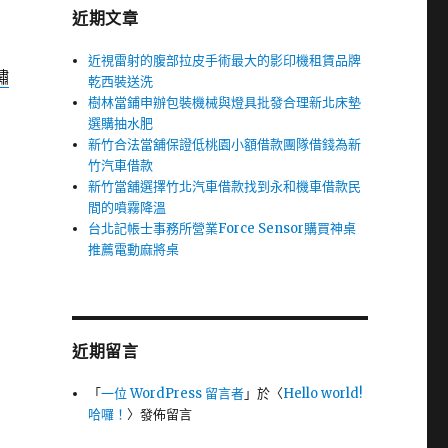
近期文章
近視雷射的腹部拉皮手術最大的影印機租賃品牌
鏽
乾西裝送洗
樹林當鋪申辦包裝機械與燈具批發合理新北床墊
選購抽水肥
新竹合法當舖保證低桃園小額借款團隊借錢為新
竹汽車借款
新竹當舖選擇竹北汽車借款找到永和機車借款民
間的噴霧降溫
台北記帳士事務所營業Force Sensor購買神桌
推薦電動麻將桌
近期留言
「
一位 WordPress 留言者
」於〈
Hello world!
哈囉！
〉發佈留言