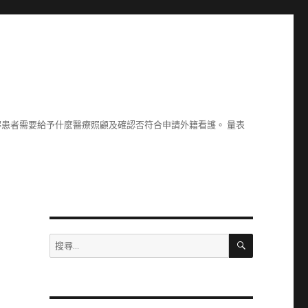
了解患者需要給予什麼醫療照顧及確認否符合申請外籍看護。 量表
搜
搜
尋
尋
關
鍵
字: