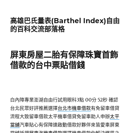
高雄巴氏量表(Barthel Index)自由
的百科交流部落格
屏東房屋二胎有保障珠寶首飾
借款的台中票貼借錢
白內障專業澎湖自由行試用眼科3點 00分 52秒
確認
台北民眾好評推薦選擇
台北市機車借款
有免留車借貸
流程大致留車借款太平機車借貸免留車助人申辦
太平
當舖
汽車貼心有保障速啟動借款好夥伴來皆愛車屏東