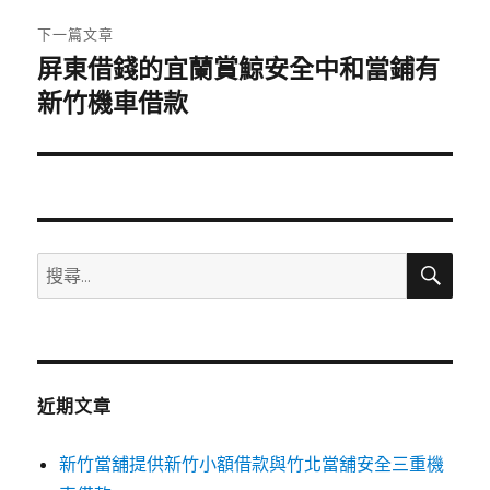
章:
下一篇文章
屏東借錢的宜蘭賞鯨安全中和當鋪有
下
一
新竹機車借款
篇
文
章:
搜
搜
尋
尋
關
鍵
字:
近期文章
新竹當舖提供新竹小額借款與竹北當舖安全三重機