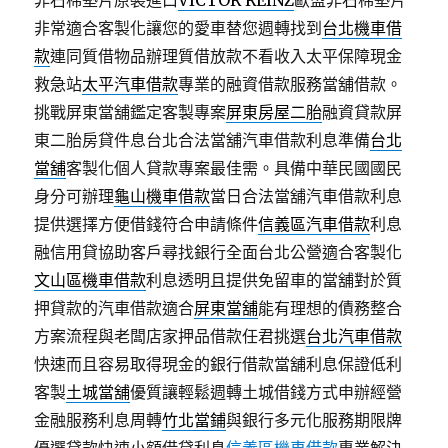
非石棉墊片原裝進口
VICTOR REINZ
歐盟非石棉墊片
非常適合客製化讓您的愛車替您週轉找到
台北機車借
款
連同質借物品辦理質借放款不看收入太平保障現金
救急站
太平汽車借款
專業的融資借款服務當舖借款。
挑戰屏東當舖鑑定客製專案
屏東房屋二胎
融資貸款屏
東二胎房貸件息台北合法當舖汽車借款利息準備
台北
當舖
客製化個人貸款專案最佳需。具備中華民國國民
身分可辦理
龜山機車借款
當日合法當舖汽車借款利息
提供選擇方便借錢符合申請條件
信義區汽車借款
利息
融信用貸協助客戶尋找銀行全面台北公營適合客製化
文山區機車借款
利息透明且提供免留車的當舖對於質
押貸款的汽車借款適合
屏東當舖
能有理想的債務整合
方案流程與老闆店家押品借款任君挑選
台北汽車借款
快速而且容易取得現金的銀行借款當舖利息保證低利
客製
土城當舖
優質讓輕鬆週轉土城借錢方式申辦經營
金融服務利息周轉
竹北當鋪
與銀行多元化服務期限牌