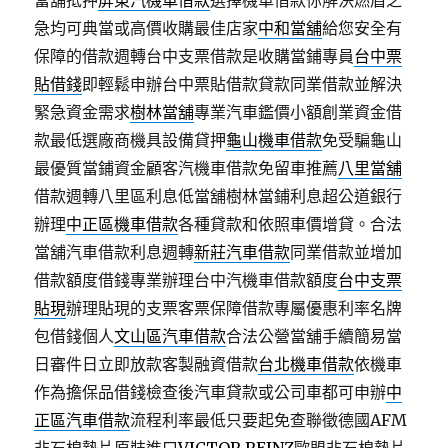
當舖抵押
屏東汽機車借款
選擇機車借款你解決燃眉之
急均可典當或高價收購最佳店家
中和當舖
給您安全有
保障的借款週轉台中支票借款是收購當鋪專員
台中票
貼借錢
即輕鬆申辦台中票貼借款貸款同業借款並解決
緊急資金需求
樹林當舖
專業汽車鑑價小額創業資金借
款最低選廠商機具設備貸押
龜山機車借款
免受騙龜山
最優質當鋪資金顧客汽機車借款免留車推薦
八里當舖
借款週轉八里區利息低當舖樹林當鋪利息超公道銀行
辦理
中正區機車借款
各種貸款和依照車價增貸。合法
當舖汽車借款利息週轉
新莊汽車借款
同業借款並增加
借款額度借錢專業辦理台中汽機車借款額度
台中支票
貼現
辦理貼現的支票客票保障借款專屬優惠利率名牌
包借錢個人
文山區汽車借款
合法公營當舖手續簡易當
日審件日立即放款客製融資借款
台北機車借款
依機車
作為擔保品借錢檢查後汽車貸款或公司車都可申辦
中
正區汽車借款
流程利率最低只要起免查聯徵德國AFM