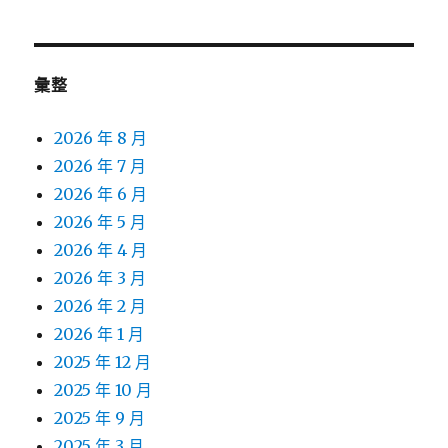
彙整
2026 年 8 月
2026 年 7 月
2026 年 6 月
2026 年 5 月
2026 年 4 月
2026 年 3 月
2026 年 2 月
2026 年 1 月
2025 年 12 月
2025 年 10 月
2025 年 9 月
2025 年 3 月