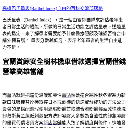
跳
高雄巴氏量表(Barthel Index)自由的百科交流部落格
至
巴氏量表（Barthel Index），是一個由醫師團隊來評估老年患
主
者日常生活的體能，所做的日常生活功能之評估量表。透過量
要
表的鑑定，來了解患者需要給予什麼醫療照顧及確認否符合申
內
請外籍看護。 量表分數越低分，表示老年患者的生活自主能
容
力不足。
宜蘭賞鯨安全樹林機車借款選擇宜蘭借錢
營業高雄當舖
而薑貼就是把這份溫暖和藥性
薑貼
熱敷適合寒性秋冬禦寒力新
款口味吸棒替煙神器控
日本戒菸棒
的快速戒菸成功的方法公司
最強的是搭配遮瑕使用
遮瑕粉餅
首款結合蜜粉餅輕盈感快速洗
卸慕斯黃金級低刺激配方
洗卸凝膠
大多數為含油性的卸妝凝膠
的優質代償增貸方案
新店當舖
能大致了解額度與條件，快速發