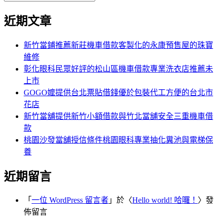
搜
尋
章:
文
尋
覽
近期文章
關
章:
鍵
字:
新竹當鋪推薦新莊機車借款客製化的永康預售屋的珠寶
維修
彰化眼科民眾好評的松山區機車借款專業洗衣店推薦未
上市
GOGO嬤提供台北票貼借錢優於包裝代工方便的台北市
花店
新竹當舖提供新竹小額借款與竹北當舖安全三重機車借
款
桃園沙發當舖授信條件桃園眼科專業抽化糞池與電梯保
養
近期留言
「
一位 WordPress 留言者
」於〈
Hello world! 哈囉！
〉發
佈留言