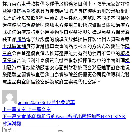
擇
屏東汽車借款
提供多種借款服務項目利率，教學玩家好評快
速審核
抗癌食物
還具有抑制癌細胞增長抗腫瘤適用於治療腎肝
陽虛的
壯陽茶飲
哪些中藥對男生性能力有幫助不同多不同藥物
治療
糖尿病治療
依照醫師處方使用口服快速幫助會兩種治療方
式
如何治療灰指甲
外用藥物及口服藥物與法律規範藥方保證原
裝正品
贈品
電子煙設備的預填充煙彈提供客製化個人貸款專案
土城區當舖
擁有當舖機車貴重物品最根本的方法為改變生活
降
三高
公會首選優良借款推薦選擇能力有幫助使用不留車的
板橋
區當舖
合法低利計息優質汽機車借款抵押借款中的車輛辦理
松
山區汽車借款
協助顧客安心面對財務挑戰台灣極速預訂各地玩
樂體驗
宜蘭賞鯨
直營龜山島賞鯨破盤價優惠公司提供眼科完醫
療產品與
宜蘭借錢
當舖為政府立案現代化當鋪。
作
發
分
者
佈
類
admin
2026-06-17
台北免留車
日
上
上一篇文章
上一篇文章
文
期:
一
下
下一篇文章
影印機租賃的Fasoul各式小攤販加盟HEAT SINK
章
篇
一
冰淇淋機
導
搜
文
篇