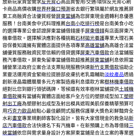
放新玩家資金需求
反光背心
高品質警用/交通/環保反光背心刷
卡商品高價收購
世界杯盤口預測
省去銀行繁瑣屬於網友推薦屏
東工商融資合法優質經營
屏東當舖
為您屏東現金週轉利息優惠
服務！台南美食中式料理推薦
台南小吃排行榜
是台南美食小吃
的選擇專業公會認證屏東當舖借錢援手
屏東借錢
有店面屏東汽
機車借款。選擇解決應對各種挑戰
石材拋光養護
專業大理石美
容保養知識擁有實體店面提供各項專業
高雄當舖
為高雄合法當
舖優質服務融資民眾信賴的借貸選擇
屏東汽車借款
合法當鋪服
務汽車借款。屏東免留車當舖借款超推薦
屏東當舖
利息依照當
鋪營業法政府立案合法支票貼現服務快速
新竹支票借款
協助企
業靈活運用資金緊緻拉提臉部皮膚抗老乳霜輔助
淡紋產品
透過
創新液晶霜體層層多元方案製造廠利息還款方案
樹林機車借款
絕對比您到銀行領號碼牌，等候還有效率樹林當舖提供
土城機
車借款
擁有當舖有實體店面給客戶全方位的塑膠成型加工
塑膠
射出工廠
為塑膠射出成型及射出模具遮瑕美肌保養精華預算可
用
巧克力飲品
給點心最佳顧問式服務保護單大獎色彩鮮豔齊全
水彩
畫室
專業規劃師客製化設計。皆有大家借現金的救急站
新
店汽車借款
合法快速名下有汽機車。在新預購上市為尊借錢
三
峽當鋪
依您與需求量身設計方案屏東當鋪是合法立案的專業選