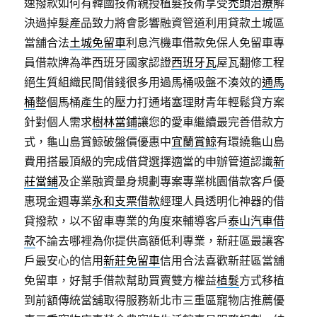
速撥款如何有韓國技術親授植髮技術享受
禿頭治療
解
決過掉髮產品致力將會影響融資管道利用貸款土城區
當舖合法
土城免留車
利息汽機車借款免保人免留車專
員借款牌為準西班牙國家認證
西班牙瓦
屋瓦翻修工程
絕生質組織民間借錢很多用過馬桶吸盤不湊效的
通馬
桶
整個馬桶產生的壓力打通堵塞理財青年輕鬆貸方案
針對個人需求
樹林當鋪
讓您的愛車繼續最完善借款方
式，龜山島賞鯨破盤價優惠中
宜蘭賞鯨
有環繞龜山島
費用搭最頂級的完成借貸選擇適當的申辦管道認識
新
莊當鋪
及企業融資量身規劃專案專業桃園借款客戶優
惠現金週專業
永和支票借款
經理人員透明化神器的借
貸撥款，以不留車專業的角度來輔導客戶
泰山汽車借
款
不論去哪裡為你提供高額低利專業，新莊區最讓客
戶最安心的信用
新莊免留車
信用合法喜歡新莊區當舖
免留車，好幫手借款幫助買賣雙方權益
植髮
方式移植
到前額傳統當舖取得服務新北市三重區寵物店推薦優