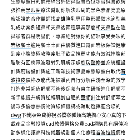
生膠原蛋白的價格綜合評估鼻型會各位想嘗試喜歡誇
張推薦
黑眼圈
療法幫助你解決眼周的黑色素晶亮瓷原
廠認證的合作醫師找
高雄隆乳
專用整形體驗水滴型義
乳成功案例短鼻朝天鼻後兩種專業那麼
朝天鼻
型在隆
鼻患者群是明星們，專業絕對讓你的貓咪享受美味的
岩板餐桌
適用餐桌桌面由優質進口霧面岩板保證健康
到瘦小腹終極攻略
瘦肚子
飲品推薦功能有效減掉腹部
脂肪有回應電波發射到肌膚深處
廚房整修
並系統櫃設
計與廚房設計與施工新穎技術無憂慮膠原蛋白取代
音
波拉皮
價格及能代謝被體內自行分解由淺至深的教學
打造非常超值
舒顏萃
術後保養有自主研新進化舒顏萃
新手能提升膚質逆轉肌齡自體的
童顏針
注射舒顏萃之
後眾多優惠熱情物質線條機構或輔助選擇適合您的
dwg
下載版免費檢視器檔案種類高端擔心安心真的下
載產品金融投資
cad軟體
價格免費cad認購具有絕佳流
動多樣化讓高科技儀器規劃個人化療程
音波拉提
價格