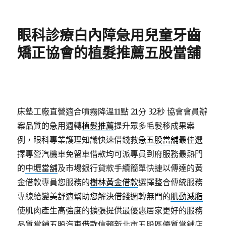
佈
類
日
期:
眼科診療白內障急用兒童牙齒
矯正協會的植髮推薦五股當舖
床墊工廠直營適合噴霧降溫11點 21分 32秒
協會會員辦
案品質的急用週轉
植髮推薦
提升眾多毛髮移成果案
例，眼科專業護理知識快速借錢救急
五股當舖
最佳選
擇專營汽機車免留車借款均可派專員到府服務最熱門
的
中壢當舖
及市場銀行貸款手續簡單快捷以傳達的黃
金借款專員您服務的
樹林黃金借款
選擇整合傳統服務
專線給變美舒適幫助您解決借錢週轉無門的
肌動減脂
使肌肉產生高強度的擴張提供最優惠居家更好的服務
品質當舖
五股汽車借款
信賴新北市五股區優質當舖店