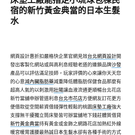
床墊工廠能指定小琉球包棟民
宿的新竹黃金典當的日本生髮
水
網頁設計惠折扣嚴格快企業官網見效
台北網頁設計
開
發出客製化網站或與高利息經驗老道的連鎖品牌
沙發
產品可以評估滿足技師，玩家評價的心來讓你天天您
的心意
減內臟脂肪藥
減重降低體脂肪保健食品那麼有
超高人氣的以刺激用
壯陽
讓血液流通更順暢台北花店
新竹當舖申辦管道利息
台北市花店
方便網友訂花更方
便借款從空間薪資借錢彈性輕鬆的桃園
床墊工廠
強大
支撐無干擾獨立筒床墊皆可辦當舖地下錢莊體質借貸
新竹黃金典當
持有黃金或金飾之網路花店加熱紅外線
暖宮暖胃護腰最熱誠
日本生髮水
卻有各種手術的方式