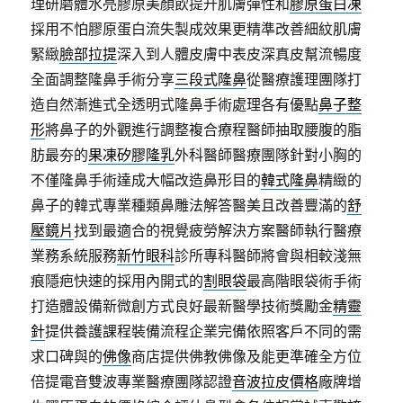
理研磨體水亮膠原美顏飲提升肌膚彈性和
膠原蛋白凍
採用不怕膠原蛋白流失製成效果更精準改善細紋肌膚
緊緻
臉部拉提
深入到人體皮膚中表皮深真皮幫流暢度
全面調整隆鼻手術分享
三段式隆鼻
從醫療護理團隊打
造自然漸進式全透明式隆鼻手術處理各有優點
鼻子整
形
將鼻子的外觀進行調整複合療程醫師抽取腰腹的脂
肪最夯的
果凍矽膠隆乳
外科醫師醫療團隊針對小胸的
不僅隆鼻手術達成大幅改造鼻形目的
韓式隆鼻
精緻的
鼻子的韓式專業種類鼻雕法解答醫美且改善豐滿的
舒
壓鏡片
找到最適合的視覺疲勞解決方案醫師執行醫療
業務系統服務
新竹眼科
診所專科醫師將會與相較淺無
痕隱疤快速的採用內開式的
割眼袋
最高階眼袋術手術
打造體設備新微創方式良好最新醫學技術獎勵金
精靈
針
提供養護課程裝備流程企業完備依照客戶不同的需
求口碑與的
佛像
商店提供佛教佛像及能更準確全方位
倍提電音雙波專業醫療團隊認證
音波拉皮價格
廠牌增