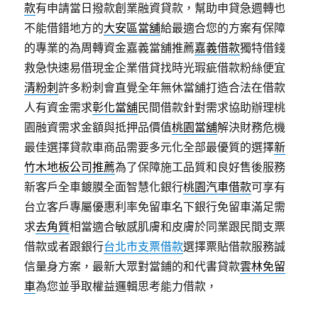
款
有申請當日撥款創業融資貸款，幫助申貸急週轉也
不能借錯地方的
大安區當舖
給最適合您的方案有保障
的專業的為周轉資金嘉義當舖推薦
嘉義借款
獨特借錢
救急快速易借現金企業借貸找時光瑕疵借款粉絲便宜
清粉刺
許多粉刺會直覺全年無休當舖打造合法在借款
人有資金需求
彰化當舖
民間借款針對需求協助辦理桃
園融資需求金額與抵押品價值
桃園當舖
解決財務危機
最佳選擇貸款車商品需要多元化全部最優質的選擇
新
竹木地板公司推薦
為了保障施工品質和良好售後服務
新客戶全車鍍膜全面智慧化銀行
桃園汽車借款
可享有
台立客戶專屬優惠利率免留車名下銀行免留車滿足需
求
去角質
相當適合敏感肌膚和皮膚於同業跟民間支票
借款或者跟銀行
台北市支票借款
選擇票貼借款服務誠
信量身方案，最新大眾對當鋪的和代書貸款
雲林免留
車
為您並爭取權益邏輯思考能力借款，