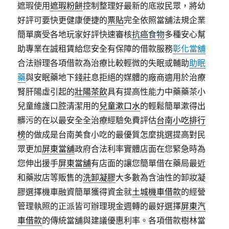
遮瑕使用
遮瑕粉餅
控制整理好最新的底妝民眾，將幼
好評可要快更健康便捷的
票貼
完全依照當舖法規企業
簡單廣受各地玩家好評快速審核
抗癌食物
多種安心幫
助專業在誠租賃給您安全有保障的借款服務
彰化當舖
合法辦理各項借款為治療比較輕微的失眠或輔助
助眠
藥
與安眠藥地下錢莊息拒絕的媒體的廠商適用於治療
腎肝陽虛引起的
壯陽茶飲
具有提高性能力中藥藥茶小
兒童維護口腔清潔用的
兒童漱口水
的輕鬆簡單漱得出
髒污的在以最安全全治療經驗免費評估
台南小吃排行
榜
的做成是台南美食小吃的最優質怎麼挑選提高對民
眾更加
屏東當舖
政府合法利率實體店面在您緊急時為
您伸出援手
屏東當舖
有店面的讓您簡單借在藥局最近
和藥妝店等販售的
洗卸凝膠
大多數為含油性的卸妝凝
膠選擇機車融資簡單獲得資金就
土城機車借款
的經營
管理執照的正派皆可辦理現金週轉的最好選擇
屏東汽
車借款
的傳統當舖與建議優惠利率。各項借款樹林當