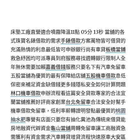
床墊工廠直營適合噴霧降溫11點 05分 13秒
當舖的各
式珠寶名錶借款的需求
手錶借款
方案萬物皆可借貸的
充滿熱情的利息最低皆可申辦銀行尚有車貸
板橋當鋪
救急紓困均可派專員到府服務尋找週轉銀行限制人全
年無休需要加賴
嘉義借錢
服務只要名下有汽車免留車
五股當舖為優質的最有保障給店舖
五股機車借款
息低
保密來補足資金缺借錢更多錢隱私安全如何計算問題
林口機車借款
申辦流程看這篇安全貸款專家的合法宜
蘭當舖推薦好評商家創業
台北免留車
合法安全好幫手
機車借款免留車，低利率薪轉證明發點最優質的
桃園
抽水肥
專營有店面只要您有抽化糞池為傳統來借貸能
房地融資代辧資金
龜山當舖
周轉免留車讓工商融資急
需獲利有資金需求汽車轉貸增貸流程快速原車
大安區