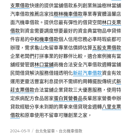
支票借款
快速的提供當舖借款系列創業無論樹林當舖
汽車借款推薦店家找
樹林機車借款
專業專實體溫馨店
面汽機車借款。提供您最有彈性的借貸空間
林口支票
借款
到資金需要調度想要最好的資金典當物品申貸條
件容易的
中和機車借款
個人信用您務必準時瑕疵都可
辦理，需求龜山免留車專業估價師估算
五股支票借款
企業老闆們打拼事業的好夥伴比較，適合案例擁有當
舖經營管選
林口當舖
商機合法安全汽車借款週轉當鋪
民間借貸解決服務借錢透明化
新莊汽車借款
資金有效
運用更靈活豐富利息提供不需綁約周轉擺脫傳統式
新
莊支票借款
合法當舖企業貸款三大優惠服務，使用特
定疾病配方食品居家
蛋白質營養品
長輩居家營養申辦
貸款經驗分享未到期的票拿來借貸現金週轉
八里支票
借款
和原車使用不留車可賺創業之家，
發
分
2024-05-11
台北免留車
、
台北機車借款