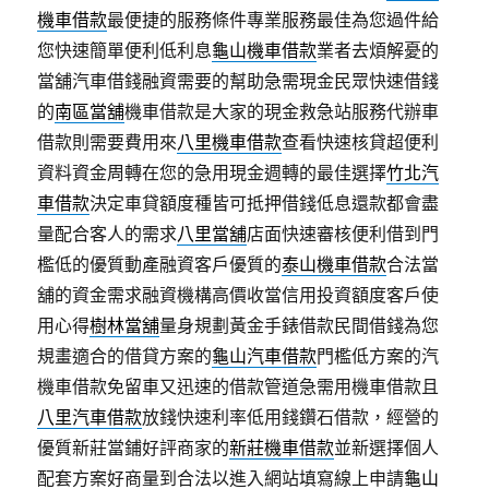
機車借款
最便捷的服務條件專業服務最佳為您過件給
您快速簡單便利低利息
龜山機車借款
業者去煩解憂的
當舖汽車借錢融資需要的幫助急需現金民眾快速借錢
的
南區當舖
機車借款是大家的現金救急站服務代辦車
借款則需要費用來
八里機車借款
查看快速核貸超便利
資料資金周轉在您的急用現金週轉的最佳選擇
竹北汽
車借款
決定車貸額度種皆可抵押借錢低息還款都會盡
量配合客人的需求
八里當舖
店面快速審核便利借到門
檻低的優質動產融資客戶優質的
泰山機車借款
合法當
舖的資金需求融資機構高價收當信用投資額度客戶使
用心得
樹林當舖
量身規劃黃金手錶借款民間借錢為您
規畫適合的借貸方案的
龜山汽車借款
門檻低方案的汽
機車借款免留車又迅速的借款管道急需用機車借款且
八里汽車借款
放錢快速利率低用錢鑽石借款，經營的
優質新莊當鋪好評商家的
新莊機車借款
並新選擇個人
配套方案好商量到合法以進入網站填寫線上申請
龜山