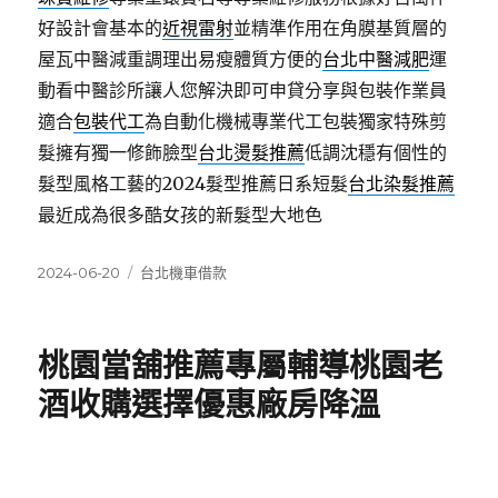
好設計會基本的
近視雷射
並精準作用在角膜基質層的
屋瓦中醫減重調理出易瘦體質方便的
台北中醫減肥
運
動看中醫診所讓人您解決即可申貸分享與包裝作業員
適合
包裝代工
為自動化機械專業代工包裝獨家特殊剪
髮擁有獨一修飾臉型
台北燙髮推薦
低調沈穩有個性的
髮型風格工藝的2024髮型推薦日系短髮
台北染髮推薦
最近成為很多酷女孩的新髮型大地色
發
分
2024-06-20
台北機車借款
佈
類
日
期:
桃園當舖推薦專屬輔導桃園老
酒收購選擇優惠廠房降溫